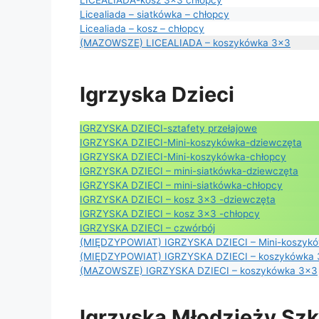
LICEALIADA-kosz 3×3 chłopcy
Licealiada – siatkówka – chłopcy
Licealiada – kosz – chłopcy
(MAZOWSZE) LICEALIADA – koszykówka 3×3
Igrzyska Dzieci
IGRZYSKA DZIECI-sztafety przełajowe
IGRZYSKA DZIECI-Mini-koszykówka-dziewczęta
IGRZYSKA DZIECI-Mini-koszykówka-chłopcy
IGRZYSKA DZIECI – mini-siatkówka-dziewczęta
IGRZYSKA DZIECI – mini-siatkówka-chłopcy
IGRZYSKA DZIECI – kosz 3×3 -dziewczęta
IGRZYSKA DZIECI – kosz 3×3 -chłopcy
IGRZYSKA DZIECI – czwórbój
(MIĘDZYPOWIAT) IGRZYSKA DZIECI – Mini-koszyko
(MIĘDZYPOWIAT) IGRZYSKA DZIECI – koszykówka
(MAZOWSZE) IGRZYSKA DZIECI – koszykówka 3×3
Igrzyska Młodzieży Szk