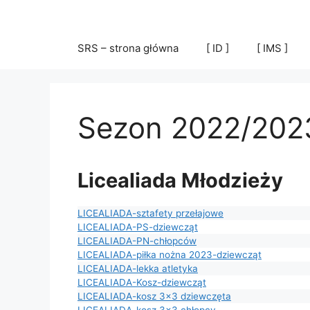
Przejdź
do
treści
SRS – strona główna
[ ID ]
[ IMS ]
Sezon 2022/202
Licealiada Młodzieży
LICEALIADA-sztafety przełajowe
LICEALIADA-PS-dziewcząt
LICEALIADA-PN-chłopców
LICEALIADA-piłka nożna 2023-dziewcząt
LICEALIADA-lekka atletyka
LICEALIADA-Kosz-dziewcząt
LICEALIADA-kosz 3×3 dziewczęta