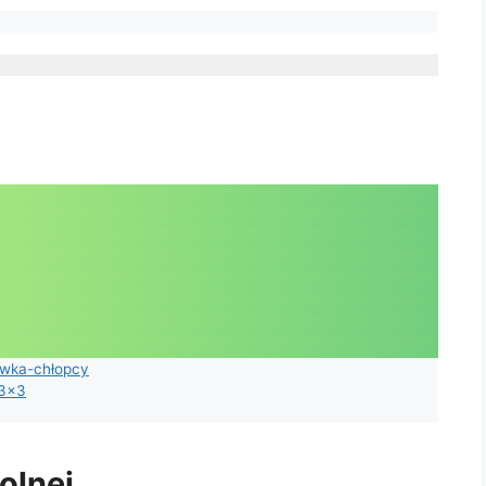
́wka-chłopcy
 3×3
olnej